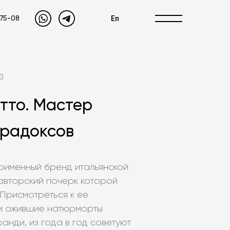
En
-75-08
3
тто. Мастер
арадоксов
оименный бренд итальянской
 авторский почерк которой
Присмотреться к ее
м ожившие натюрморты
нди, из года в год советуют