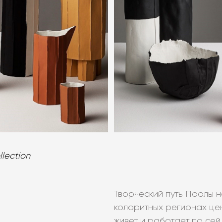
llection
Творческий путь Паолы н
колоритных регионах це
живет и работает по сей