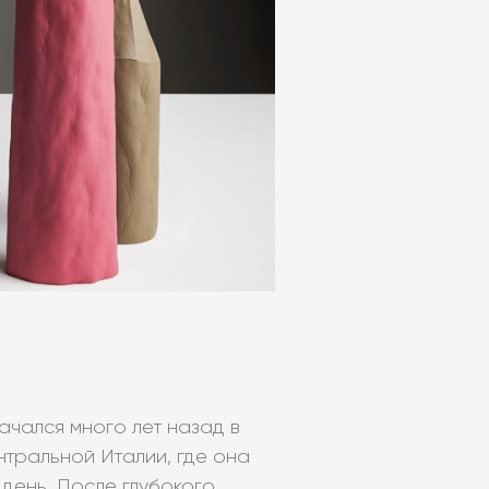
ачался много лет назад в
нтральной Италии, где она
 день. После глубокого