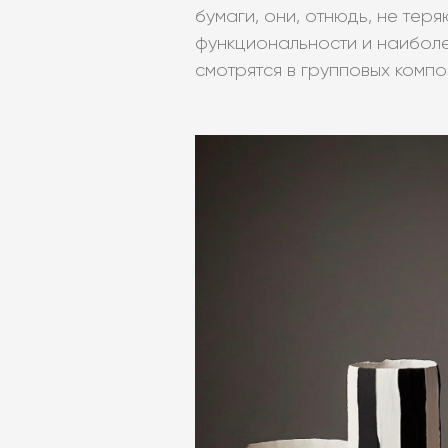
бумаги, они, отнюдь, не тер
функциональности и наибол
смотрятся в групповых компо