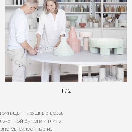
1
/
2
дожницы – изящные вазы,
льченной бумаги и глины.
овно бы склеенные из