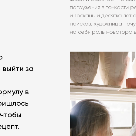
погружения в тонкости р
и Тосканы и десятка лет
поисков, художница почув
на себя роль новатора 
о
 выйти за
ормулу в
пришлось
 чтобы
ецепт.