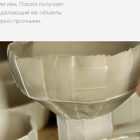
или лен, Паола получает
, делающий ее объекты
турно прочными.