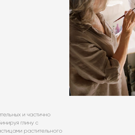
ительных и частично
инируя глину с
астицами растительного