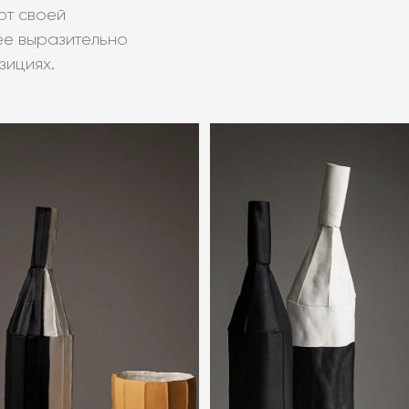
яют своей
ее выразительно
зициях.