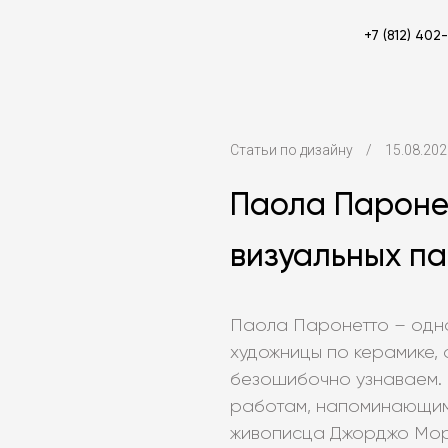
+7 (812) 402
Статьи по дизайну
/
15.08.202
Паола Пароне
визуальных п
Паола Паронетто – одн
художницы по керамике,
безошибочно узнаваем. 
работам, напоминающи
живописца Джорджо Мора