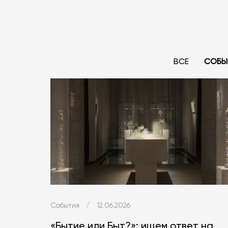
ВСЕ
СОБЫ
События
/
12.06.2026
«Бытие или Быт?»: ищем ответ на