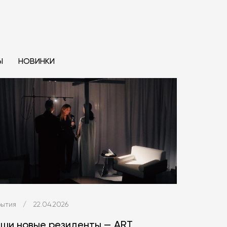
Ы
НОВИНКИ
ытия
/
22.04.2026
ши новые резиденты — ART