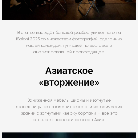
В статье вас ждёт большой разбор увиденного на
iSaloni 2025 со множеством фотографий, сделанных
нашей командой, гулявшей по выставке и
анализировавшей происходящее.
Азиатское
«вторжение»
Заниженная мебель, ширмы и изогнутые
столешницы, как знаменитые крыши исторических
зданий с загнутыми кверху бортами — всё это
отсылает нас к стилю стран Азии.