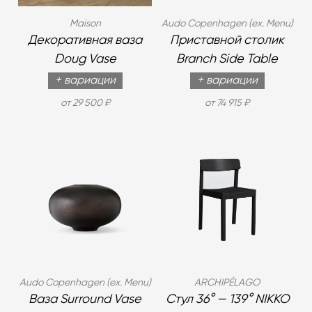
Maison
Audo Copenhagen (ex. Menu)
Декоративная ваза
Приставной столик
Doug Vase
Branch Side Table
+ вариации
+ вариации
от 29 500 ₽
от 74 915 ₽
Audo Copenhagen (ex. Menu)
ARCHIPÉLAGO
Ваза Surround Vase
Стул 36° — 139° NIKKO