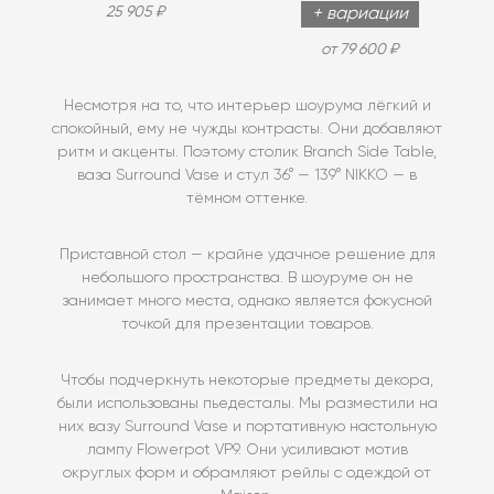
25 905 ₽
+ вариации
от 79 600 ₽
Несмотря на то, что интерьер шоурума лёгкий и
спокойный, ему не чужды контрасты. Они добавляют
ритм и акценты. Поэтому столик Branch Side Table,
ваза Surround Vase и стул 36° — 139° NIKKO — в
тёмном оттенке.
Приставной стол — крайне удачное решение для
небольшого пространства. В шоуруме он не
занимает много места, однако является фокусной
точкой для презентации товаров.
Чтобы подчеркнуть некоторые предметы декора,
были использованы пьедесталы. Мы разместили на
них вазу Surround Vase и портативную настольную
лампу Flowerpot VP9. Они усиливают мотив
округлых форм и обрамляют рейлы с одеждой от