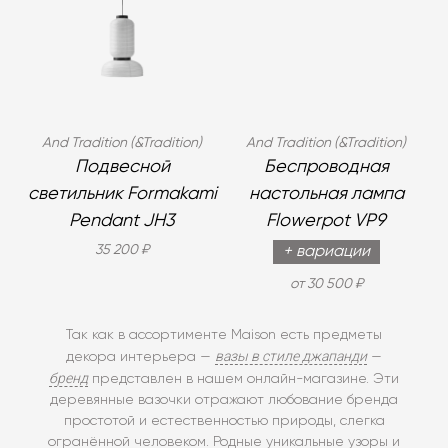
And Tradition (&Tradition)
And Tradition (&Tradition)
Подвесной
Беспроводная
светильник Formakami
настольная лампа
Pendant JH3
Flowerpot VP9
35 200 ₽
+ вариации
от 30 500 ₽
Так как в ассортименте Maison есть предметы
вазы в стиле джапанди
декора интерьера —
—
бренд
представлен в нашем онлайн-магазине. Эти
деревянные вазочки отражают любование бренда
простотой и естественностью природы, слегка
огранённой человеком. Родные уникальные узоры и