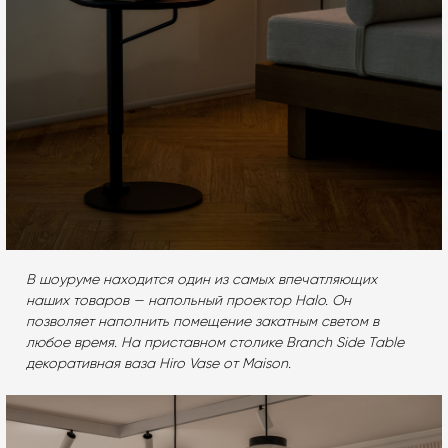
В шоуруме находится один из самых впечатляющих
наших товаров — напольный проектор Halo. Он
позволяет наполнить помещение закатным светом в
любое время. На приставном столике Branch Side Table
декоративная ваза Hiro Vase от Maison.