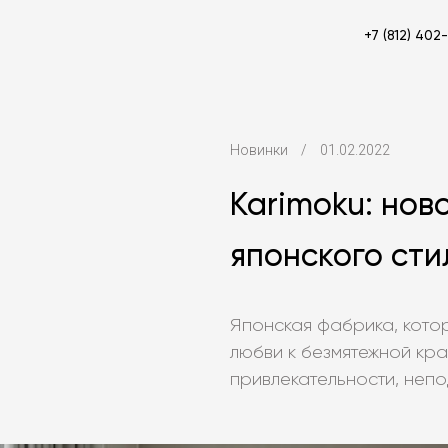
+7 (812) 402
Новинки
/
01.02.2022
Karimoku: нов
японского сти
Японская фабрика, кото
любви к безмятежной кра
привлекательности, неп