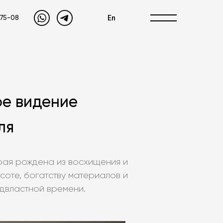
En
-75-08
ое видение
ля
рая рождена из восхищения и
соте, богатству материалов и
одвластной времени.