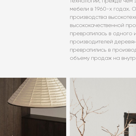
технологии, прежде чем 
мебели в 1960-х годах. 
производства высокотех
высококачественной про
превратилась в одного 
производителей деревянн
превратились в производ
объему продаж на внутр