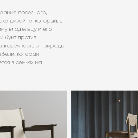
дание полезного,
ка дизайна, который, в
ему владельцу и его
й бунт против
долговечностью природы
ебели, которая
тся в семьях на