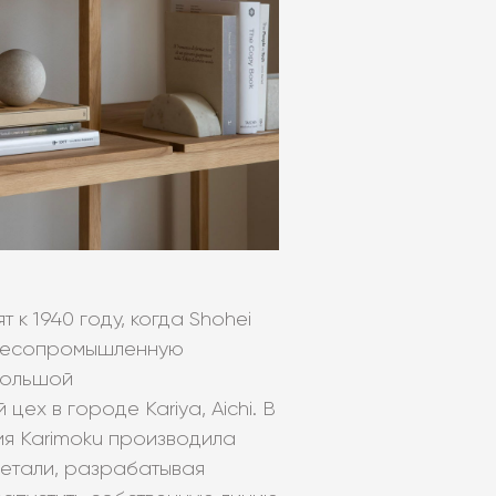
 к 1940 году, когда Shohei
 лесопромышленную
большой
х в городе Kariya, Aichi. В
я Karimoku производила
етали, разрабатывая