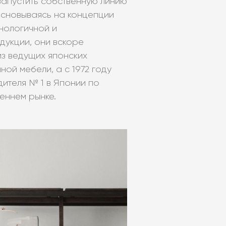
запустить собственную линию
Основываясь на концепции
нологичной и
дукции, они вскоре
из ведущих японских
ой мебели, а с 1972 году
ителя № 1 в Японии по
еннем рынке.