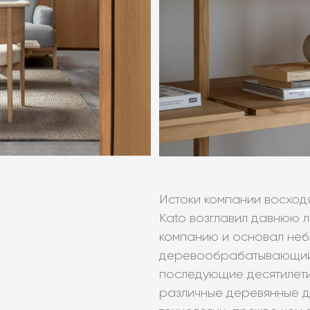
Истоки компании восходят
Kato возглавил давнюю
компанию и основал не
деревообрабатывающий це
последующие десятилети
различные деревянные д