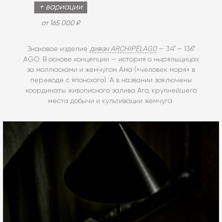
+ вариации
от 165 000 ₽
диван ARCHIPÉLAGO
Знаковое изделие
— 34° — 136°
AGO. В основе концепции — история о ныряльщицах
за моллюсками и жемчугом Ама («человек моря» в
переводе с японского). А в названии заключены
координаты живописного залива Аго, крупнейшего
места добычи и культивации жемчуга.