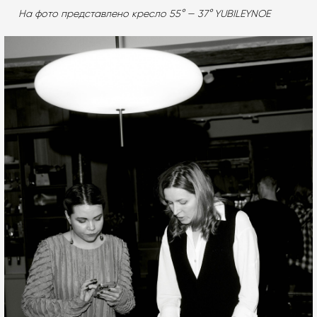
На фото представлено кресло 55° — 37° YUBILEYNOE