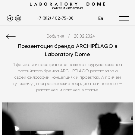
КАНТЕМИРОВСКАЯ
En
+7 (812) 402-75-08
События
/
20.02.2024
Презентация бренда ARCHIPÉLAGO в
Laboratory Dome
1 февраля в пространстве нашего шоурума команда
российского бренда ARCHIPÉLAGO рассказала о
своей философии, концепциях и проектах. А причём
тут жемчуг, географические координаты и печенье —
расскажем и покажем в статье.