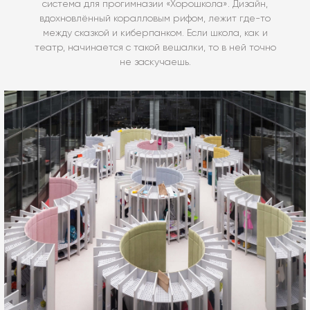
система для прогимназии «Хорошкола». Дизайн,
вдохновлённый коралловым рифом, лежит где-то
между сказкой и киберпанком. Если школа, как и
театр, начинается с такой вешалки, то в ней точно
не заскучаешь.