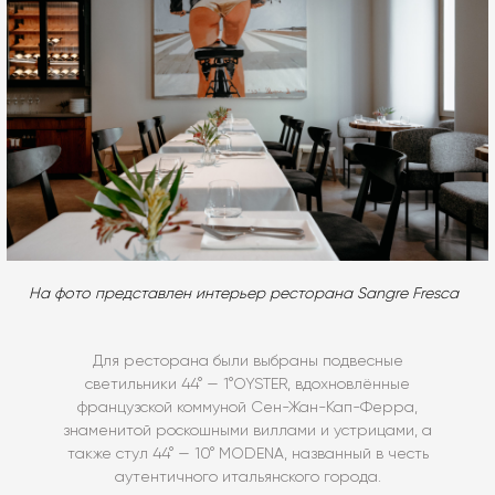
На фото представлен интерьер ресторана Sangre Fresca
Для ресторана были выбраны подвесные
светильники 44° — 1°OYSTER, вдохновлённые
французской коммуной Сен-Жан-Кап-Ферра,
знаменитой роскошными виллами и устрицами, а
также стул 44° — 10° MODENA, названный в честь
аутентичного итальянского города.