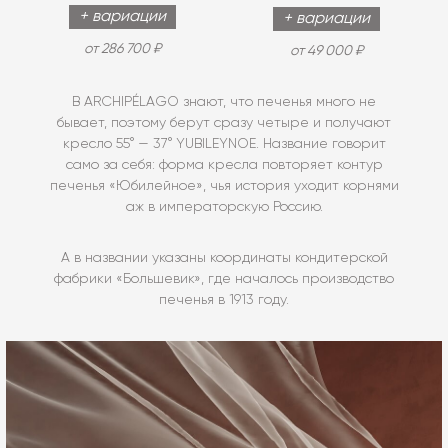
+ вариации
+ вариации
от 286 700 ₽
от 49 000 ₽
В ARCHIPÉLAGO знают, что печенья много не
бывает, поэтому берут сразу четыре и получают
кресло 55° — 37° YUBILEYNOE. Название говорит
само за себя: форма кресла повторяет контур
печенья «Юбилейное», чья история уходит корнями
аж в императорскую Россию.
А в названии указаны координаты кондитерской
фабрики «Большевик», где началось производство
печенья в 1913 году.