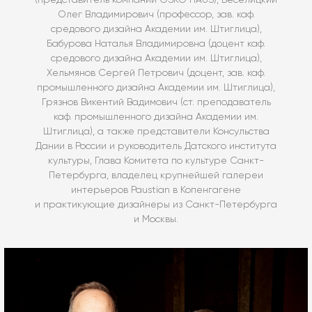
(представитель компании OSKO HAUS), Веселицкий
Олег Владимирович (профессор, зав. каф.
средового дизайна Академии им. Штиглица),
Бабурова Наталья Владимировна (доцент каф.
средового дизайна Академии им. Штиглица),
Хельмянов Сергей Петрович (доцент, зав. каф.
промышленного дизайна Академии им. Штиглица),
Грязнов Викентий Вадимович (ст. преподаватель
каф. промышленного дизайна Академии им.
Штиглица), а также представители Консульства
Дании в России и руководитель Датского института
культуры, Глава Комитета по культуре Санкт-
Петербурга, владелец крупнейшей галереи
интерьеров Paustian в Копенгагене
и практикующие дизайнеры из Санкт-Петербурга
и Москвы.