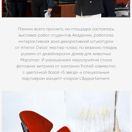
Помимо всего прочего, на площадке состоялась
выставка работ студентов Академии, работала
интерактивная зона декоративной штукатурки
от Interior Decor, мастер-класс по вязанию пледов
руками от дизайнерских домов для животных
Mopsman. И украшением мероприятия стала
фотозона-витрина от компании Frotelli совместно
с цветочной базой «5 звёзд» и специальным
партнёром концепт-стором L’Appartement.