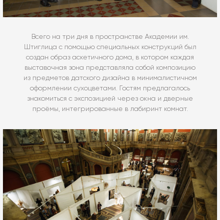
Всего на три дня в пространстве Академии им.
Штиглица с помощью специальных конструкций был
создан образ аскетичного дома, в котором каждая
выставочная зона представляла собой композицию
из предметов датского дизайна в минималистичном
оформлении сухоцветами. Гостям предлагалось
знакомиться с экспозицией через окна и дверные
проёмы, интегрированные в лабиринт комнат.