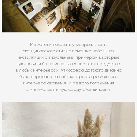
Мы хотели показать универсальность
скандинавского стиля с помощью небольших
инсталляций с визуальными примерами, которые
вдохновили бы на использование этих предметов
в любых интерьерах. Атмосфера датского дизайна
была передана за счёт контраста роскошного
интерьера академии и резкого погружения
в минималистичную среду Скандинавии.