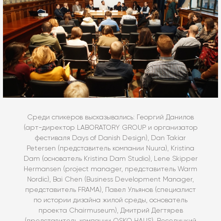
Среди спикеров высказывались: Георгий Данилов
(арт-директор LABORATORY GROUP и организатор
фестиваля Days of Danish Design), Dan Takiar
Petersen (представитель компании Nuura), Kristina
Dam (основатель Kristina Dam Studio), Lene Skipper
Hermansen (project manager, представитель Warm
Nordic), Bai Chen (Business Development Manager,
представитель FRAMA), Павел Ульянов (специалист
по истории дизайна жилой среды, основатель
проекта Chairmuseum), Дмитрий Дегтярев