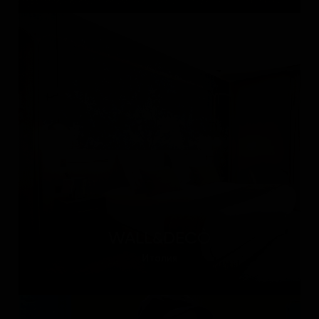
WALL&DECÒ
Италия