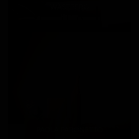
WÄSTBERG
Швеция
PAOLA PARONETTO
Италия