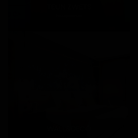
TEUN ZWETS
Нидерланды
WALL&DECÒ
Италия