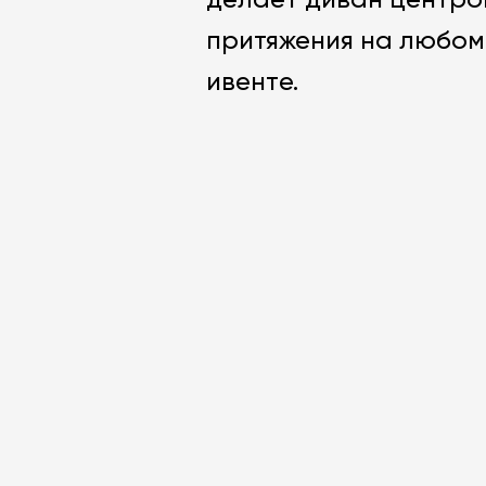
делает диван центро
притяжения на любо
ивенте.