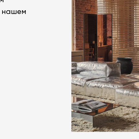
м
м нашем