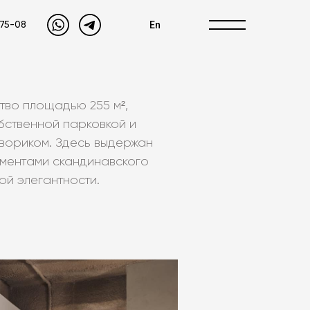
En
-75-08
во площадью 255 м²,
бственной парковкой и
двориком. Здесь выдержан
ементами скандинавского
ой элегантности.