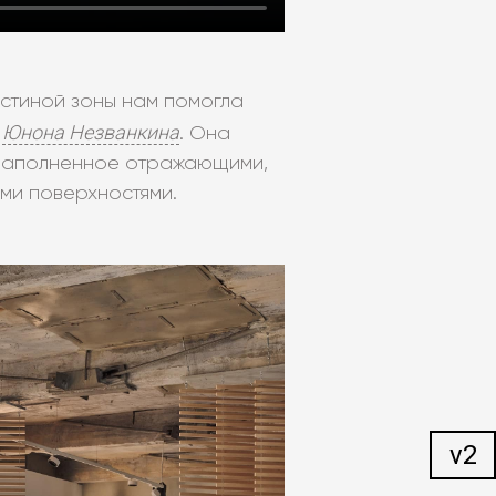
остиной зоны нам помогла
Юнона Незванкина
р
. Она
 наполненное отражающими,
ми поверхностями.
v2