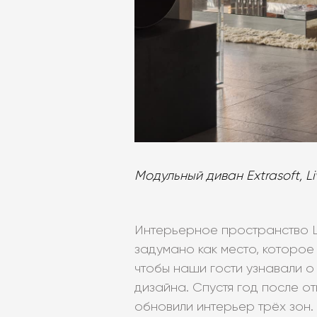
Модульный диван Extrasoft, Liv
Интерьерное пространство 
задумано как место, которое
чтобы наши гости узнавали о
дизайна. Спустя год после о
обновили интерьер трёх зон.