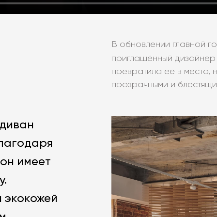
В обновлении главной г
приглашённый дизайне
превратила её в место,
прозрачными и блестящи
 диван
Благодаря
 он имеет
у.
 экокожей