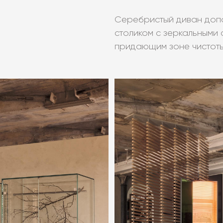
Серебристый диван доп
столиком с зеркальными 
придающим зоне чистоты