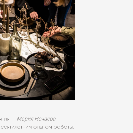
Мария Нечаева
ятия —
—
есятилетним опытом работы,