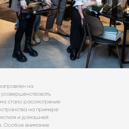
направлен на
 усовершенствовать
ума стало рассмотрение
остранства на примере
екстиля и домашней
а. Особое внимание