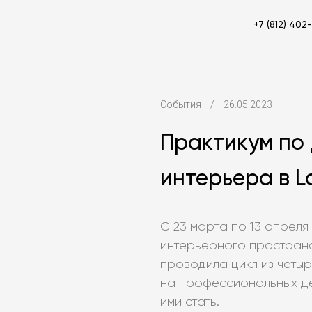
+7 (812) 402
События
/
26.05.2023
Практикум по
интерьера в L
С 23 марта по 13 апрел
интерьерного пространс
проводила цикл из четы
на профессиональных дек
ими стать.