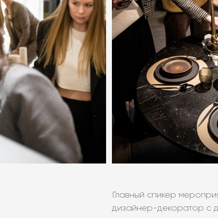
Главный спикер меропри
дизайнер-декоратор с д