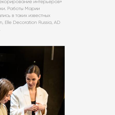
Декорирование интерьеров»
ки. Работы Марии
ись в таких известных
n, Elle Decoration Russia, AD
.