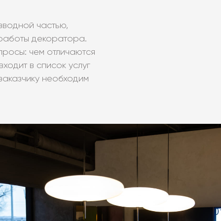
вводной частью,
работы декоратора.
росы: чем отличаются
входит в список услуг
 заказчику необходим