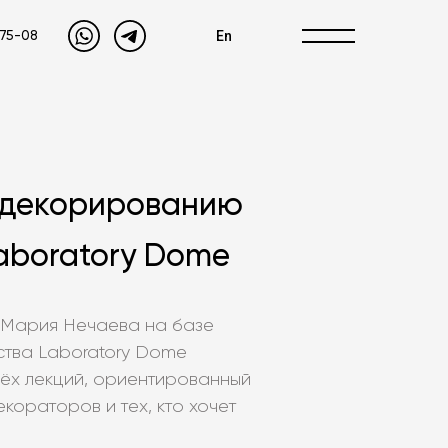
En
-75-08
 декорированию
aboratory Dome
я Мария Нечаева на базе
тва Laboratory Dome
рёх лекций, ориентированный
ораторов и тех, кто хочет