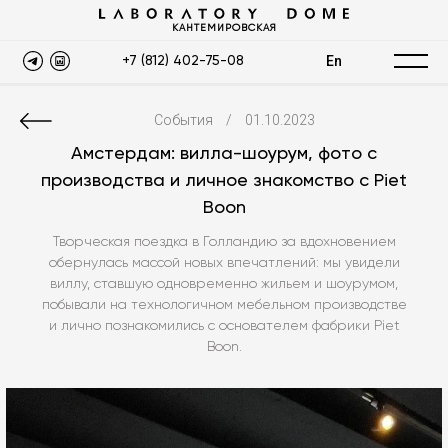
КАНТЕМИРОВСКАЯ
En
+7 (812) 402-75-08
События
/
01.10.2023
Амстердам: вилла-шоурум, фото с
производства и личное знакомство с Piet
Boon
Творческая поездка в Голландию за вдохновением
обернулась массой новых впечатлений: мы увидели
виллу, ставшую одновременно жильем и шоурумом,
побывали на технологичном мебельном производстве
и лично познакомились с основателем фабрики Piet
Boon.