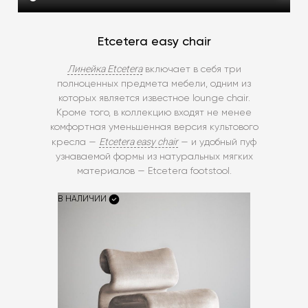
Etcetera easy chair
Линейка Etcetera
включает в себя три
полноценных предмета мебели, одним из
которых является известное lounge chair.
Кроме того, в коллекцию входят не менее
комфортная уменьшенная версия культового
Etcetera easy chair
кресла —
— и удобный пуф
узнаваемой формы из натуральных мягких
материалов — Etcetera footstool.
В НАЛИЧИИ