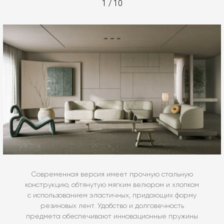
1
/
10
Современная версия имеет прочную стальную
конструкцию, обтянутую мягким велюром и хлопком
с использованием эластичных, придающих форму
резиновых лент. Удобство и долговечность
предмета обеспечивают инновационные пружины