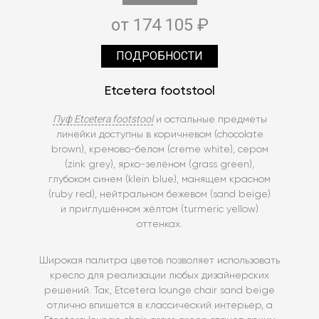
от 174 105 ₽
ПОДРОБНОСТИ
Etcetera footstool
Пуф Etcetera footstool
и остальные предметы
линейки доступны в коричневом (chocolate
brown), кремово-белом (creme white), сером
(zink grey), ярко-зелёном (grass green),
глубоком синем (klein blue), манящем красном
(ruby red), нейтральном бежевом (sand beige)
и приглушённом жёлтом (turmeric yellow)
оттенках.
Широкая палитра цветов позволяет использовать
кресло для реализации любых дизайнерских
решений. Так, Etcetera lounge chair sand beige
отлично впишется в классический интерьер, а