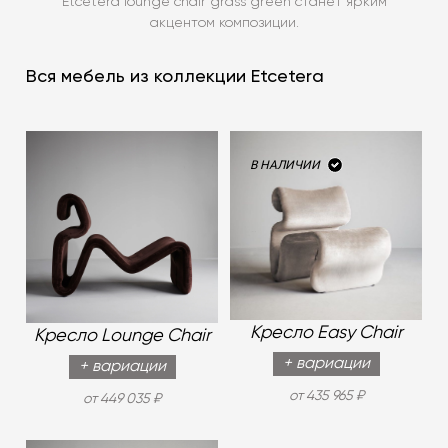
Etcetera lounge chair grass green станет ярким
акцентом композиции.
Вся мебель из коллекции Etcetera
В НАЛИЧИИ
Кресло Easy Chair
Кресло Lounge Chair
+ вариации
+ вариации
от 435 965 ₽
от 449 035 ₽