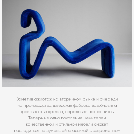
Заметив ажиотаж на вторичном рынке и очереди
на производство, шведская фабрика возобновила
производство кресла, порадовав поклонников.
Теперь не одно поколение ценителей
качественной и стильной мебели сможет
насладиться нашумевшей классикой в современном