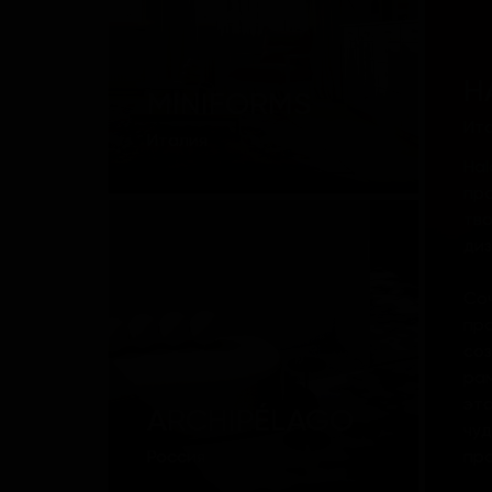
H
MINIFORMS
Ит
Италия
Hal
про
тв
диз
Со
пр
соз
рам
это
ARCHIPÉLAGO
чу
Россия
пр