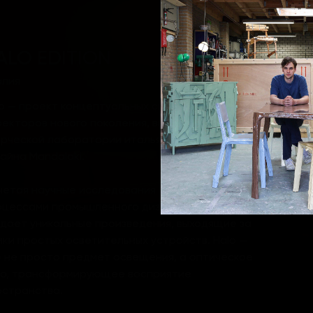
ALO EDITION
алия
o — проект концептуальных световых
екторов нового поколения, вышедший из
орческой лаборатории итальянской студии
айна Mandalaki.
четая научные исследования с инновационными
оцессами промышленного дизайна, Mandalaki
дает уникальные произведения, выходящие за
ки простых осветительных устройств. Halo —
 не просто предмет освещения, а оптическое
до, трансформирующее восприятие
остранства.