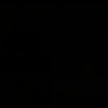
EUN ZWETS
дерланды