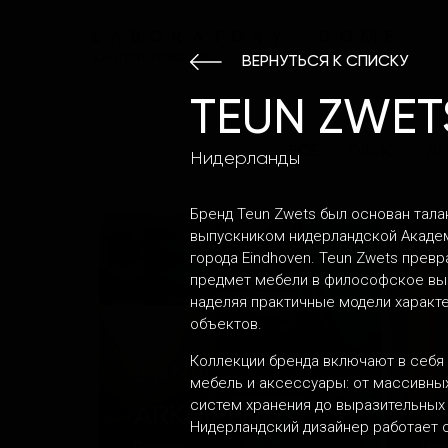
КАНТЕМИРОВСКАЯ
ВЕРНУТЬСЯ К СПИСКУ
TEUN ZWET
ВСЕ
ОФИС
ДЕ
Нидерланды
Бренд Teun Zwets был основан тал
выпускником нидерландской Акаде
города Eindhoven. Teun Zwets прев
предмет мебели в философское вы
наделяя практичные модели характе
объектов.
Коллекции бренда включают в себя
DANIIL
мебель и аксессуары: от массивны
систем хранения до выразительных 
ARKHIPENKO
B
Нидерландский дизайнер работает 