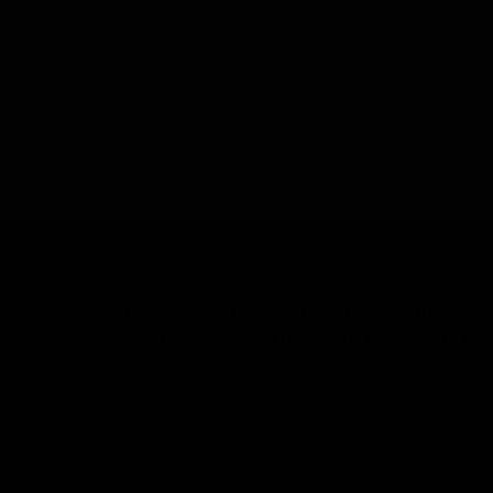
О нас
Бренды
Контакты
Салон
Са
Новинки
Блог
Реализованные проекты
2026 © Laboratory group
Разработано в
Indexis