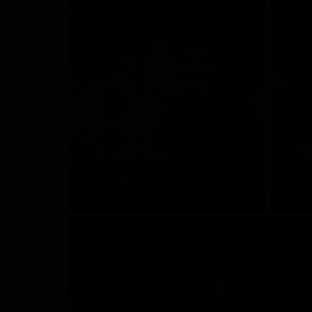
DMITRY
TURCAN
T
Россия
Ни