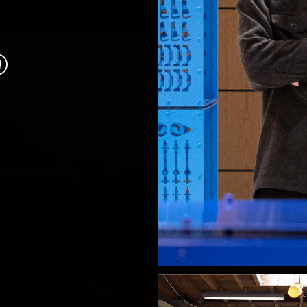
я её грубую
алия
PAOLA PARON
ÄSTBERG
Италия
еция