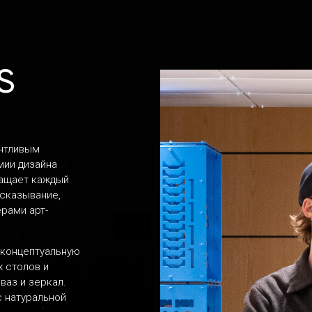
+7 (812) 402
S
КОР
УЛИЧНАЯ МЕБЕЛЬ
СВЕТ
ВАННАЯ
КУХНЯ
антливым
мии дизайна
ращает каждый
сказывание,
рами арт-
 концептуальную
х столов и
ваз и зеркал.
REM
с натуральной