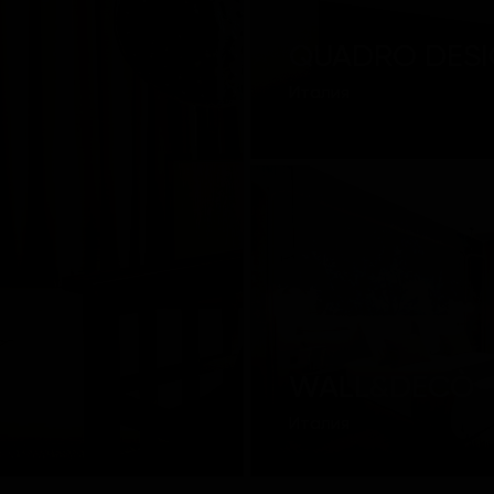
QUADRO DES
Италия
WALL&DECÒ
Италия