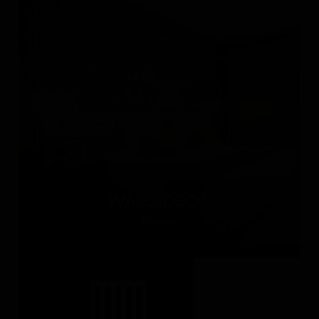
WALL&DECÒ
Италия